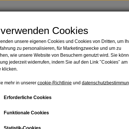
Shop
Blog
Über
Kontakt
 verwenden Cookies
enden unsere eigenen Cookies und Cookies von Dritten, um Ih
Handbemalte Duschvorhänge
Körper
fahrung zu personalisieren, für Marketingzwecke und um zu
 Rasur
Limette
hen, wie unsere Website von Besuchern genutzt wird. Sie könn
sicht und Körper
ng jederzeit widerrufen, indem Sie auf den Link "Cookies" am
Salzseife mit Bergamotte 
GT
 klicken.
 Öle
€ 10,04
ie mehr in unserer
cookie-Richtlinie
und
datenschutzbestimmu
eidung und Taschen
Seife und Shampoo
Lakritz u
schmir aus zweiter Hand
Erforderliche Cookies
Der Duft von Bergamotte und Limette ist eine frische un
llsocken aus Baby-Alpaka
üppig als auch erfrischend ist.
mmam-Handtücher
Funktionale Cookies
schen
Statistik-Cookies
Die Bergamotte, eine italienische Zitrusfrucht, hat einen