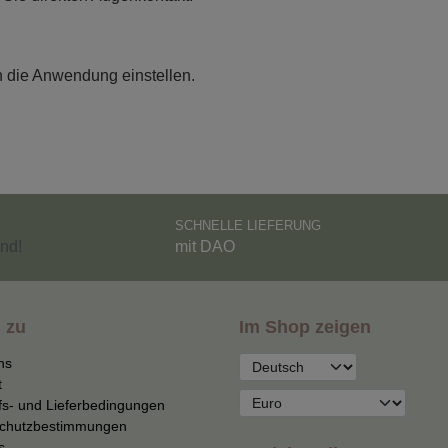
n
 die Anwendung einstellen.
SCHNELLE LIEFERUNG
nd!
mit DAO
 zu
Im Shop zeigen
ns
t
fs- und Lieferbedingungen
chutzbestimmungen
s