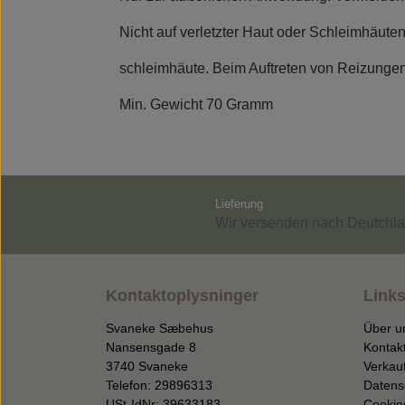
Nicht auf verletzter Haut oder Schleimhäute
schleimhäute. Beim Auftreten von Reizungen
Min. Gewicht 70 Gramm
Lieferung
Wir versenden nach Deutchla
Kontaktoplysninger
Links
Svaneke Sæbehus
Über u
Nansensgade 8
Kontak
3740 Svaneke
Verkau
Telefon: 29896313
Datens
USt-IdNr: 39633183
Cookie