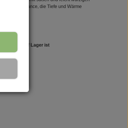
ner blumigen Nuance, die Tiefe und Wärme
k. Sie bringt eine ausgeprägte Säure und ein
icht mehr auf Lager ist
armonisches Gleichgewicht, in dem sich die
überschwänglichen und lebendigen Charakter
ft, der Frühling und Sommer ausstrahlt -
tigkeit und Vitalität zu vermitteln.