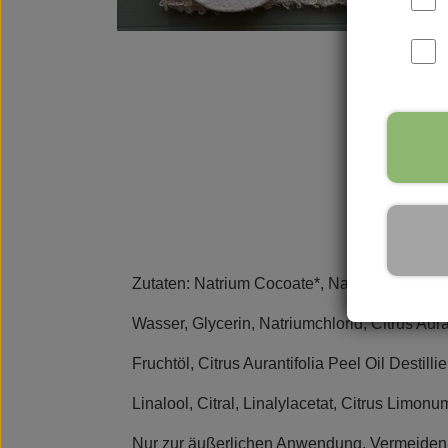
Parfüms
Vance Kitira Licht
Rudol
Zutaten: Natrium Cocoate*, Natrium Olivate*,
Wasser, Glycerin, Natriumchlorid, Citrus Au
Fruchtöl, Citrus Aurantifolia Peel Oil Destilli
Linalool, Citral, Linalylacetat, Citrus Limonu
Nur zur äußerlichen Anwendung. Vermeiden 