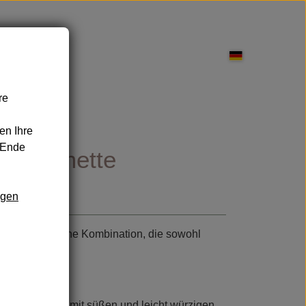
re
pflege
en Ihre
 Ende
und Limette
ngen
nd Leckereien
Sonnenschutz
d energiegeladene Kombination, die sowohl
 komplexen Duft mit süßen und leicht würzigen