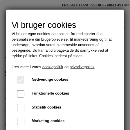
FRI FRAGT FRA 599 DKK - ellers 49 DKK
Vi bruger cookies
Vi bruger egne cookies og cookies fra tredjeparter til at
personalisere din brugeroplevelse, til markedsføring og til at
undersøge, hvordan vores hjemmeside anvendes af
besøgende. Du kan altid tilbagekalde dit samtykke ved at
trykke på linket 'Cookies' nederst på siden.
Shop
Forside
Tøj, tasker og håndklæder
Second hand cashmere
Læs mere i vores
cookiepolitik
og
privatlivspolitik
Second hand cashmere
Faste sæber
Blog
Nødvendige cookies
Tilbud
Cashmere er en af naturens mest eksklusive fibre – let,
Funktionelle cookies
Om
varm og silkeblød mod huden.
I denne kategori finder du nøje udvalgte
second hand
Olier
Statistik cookies
tørklæder og sweatre i 100 % cashmere.
Kontakt
Hvert stykke er håndplukket for sin kvalitet og tidløse stil –
Marketing cookies
Håndmalede badeforhæng
Skægolie og barbering
et bæredygtigt valg for dig, der ønsker luksus med