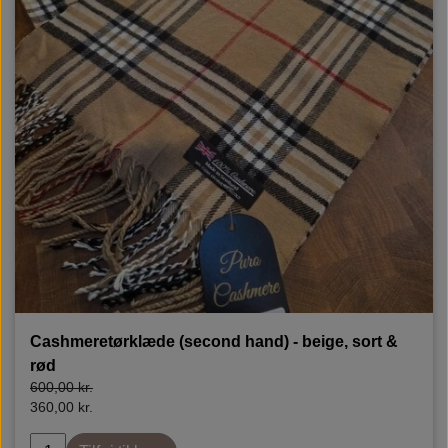
Cashmeretørklæde (second hand) - beige, sort &
rød
600,00 kr.
360,00 kr.