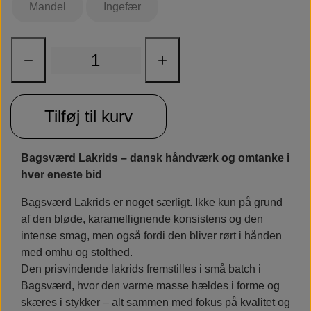
Mandel
Ingefær
Salt
: Klassisk lakrids med et ekstra strejf af havsalt – til dig, der
elsker det salte.
Salmiak
: En kraftfuld og karakterfuld variant med tydelig
−
+
salmiaknote.
Sød
: Rund og blød smag med sødme i centrum – en lakrids, alle
Tilføj til kurv
kan nyde.
Mandel
: En spændende kombination af lakrids og nøddeagtig
Bagsværd Lakrids – dansk håndværk og omtanke i
mandelsmag.
hver eneste bid
Ingefær
: Forfriskende twist – lakrids med varm, krydret ingefær.
Bagsværd Lakrids er noget særligt. Ikke kun på grund
af den bløde, karamellignende konsistens og den
intense smag, men også fordi den bliver rørt i hånden
med omhu og stolthed.
Den prisvindende lakrids fremstilles i små batch i
Bagsværd, hvor den varme masse hældes i forme og
skæres i stykker – alt sammen med fokus på kvalitet og