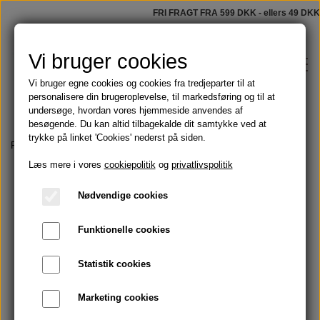
FRI FRAGT FRA 599 DKK - ellers 49 DKK
Vi bruger cookies
Vi bruger egne cookies og cookies fra tredjeparter til at
personalisere din brugeroplevelse, til markedsføring og til at
undersøge, hvordan vores hjemmeside anvendes af
besøgende. Du kan altid tilbagekalde dit samtykke ved at
trykke på linket 'Cookies' nederst på siden.
Shop
Forside
Lakrids og lækkerier
Bagsværd lakrids - STOR 160 gram
Læs mere i vores
cookiepolitik
og
privatlivspolitik
Faste sæber
Blog
Nødvendige cookies
Tilbud
Funktionelle cookies
Om
Olier
Statistik cookies
Kontakt
Marketing cookies
Håndmalede badeforhæng
Skægolie og barbering