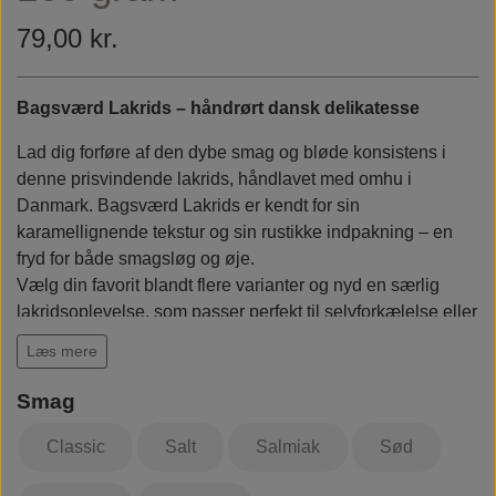
Rudolph Care
79,00 kr.
Bagsværd Lakrids – håndrørt dansk delikatesse
Lad dig forføre af den dybe smag og bløde konsistens i
denne prisvindende lakrids, håndlavet med omhu i
Danmark. Bagsværd Lakrids er kendt for sin
karamellignende tekstur og sin rustikke indpakning – en
fryd for både smagsløg og øje.
Vælg din favorit blandt flere varianter og nyd en særlig
lakridsoplevelse, som passer perfekt til selvforkælelse eller
som gave.
Læs mere
Varianter:
Smag
Classic
: Den originale smagsoplevelse – dyb, intens lakrids med
Classic
Salt
Salmiak
Sød
perfekt balance.