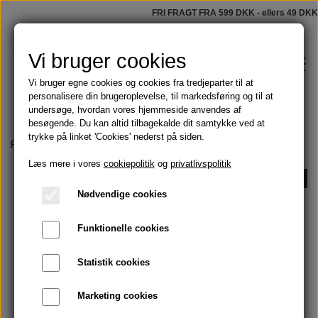
FRI FRAGT FRA 599 DKK - ellers 49 DKK
Vi bruger cookies
Vi bruger egne cookies og cookies fra tredjeparter til at
personalisere din brugeroplevelse, til markedsføring og til at
undersøge, hvordan vores hjemmeside anvendes af
besøgende. Du kan altid tilbagekalde dit samtykke ved at
trykke på linket 'Cookies' nederst på siden.
Shop
Forside
Olier
Æteriske olier
Bog om æteriske olier
Læs mere i vores
cookiepolitik
og
privatlivspolitik
Faste sæber
-34%
Blog
Nødvendige cookies
Tilbud
Funktionelle cookies
Om
Olier
Statistik cookies
Kontakt
Marketing cookies
Håndmalede badeforhæng
Skægolie og barbering