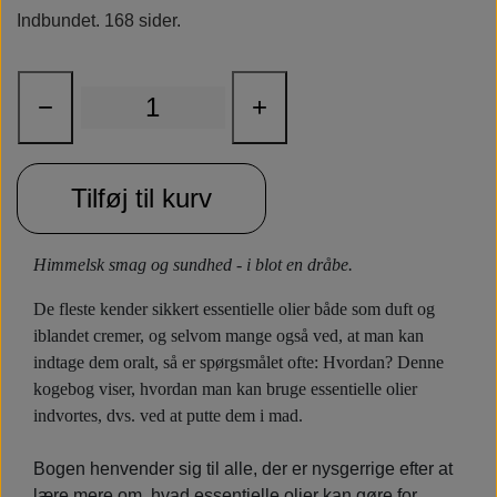
Indbundet. 168 sider.
Rudolph Care
−
+
Tilføj til kurv
Himmelsk smag og sundhed - i blot en dråbe.
De fleste kender sikkert essentielle olier både som duft og
iblandet cremer, og selvom mange også ved, at man kan
indtage dem oralt, så er spørgsmålet ofte: Hvordan? Denne
kogebog viser, hvordan man kan bruge essentielle olier
indvortes, dvs. ved at putte dem i mad.
Bogen henvender sig til alle, der er nysgerrige efter at
lære mere om, hvad essentielle olier kan gøre for