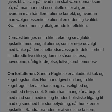
gives bl. a. svar på, hvad man skal være opmærksom
på, når man har med essentielle olier at gøre –
hvordan man håndterer olierne korrekt, og hvordan
man vælger essentielle olier af en ordentlig kvalitet.
Kvaliteten er nemlig altafgørende for effekten.
Dernæst bringes en række lækre og smagfulde
opskrifter med brug af olierne, som er nøje udvalgt
med tanke på deres helbredsmæssige fordele i forhold
til udbredte livsstilssygdomme såsom stress,
hovedpine, dårlig fordøjelse, luftvejsproblemer osv.
Om forfatteren:
Sandra Pugliese er autodidakt kok og
kogebogsforfatter. Hun har udgivet en lang række
kogebøger, der alle har smag, sanselighed og
sundhed i højsædet. Sandra har i mange år arbejdet
med mad som medicin, og hendes holistiske tilgang til
mad og sundhed har stor betydning, når hun kreerer
opskrifter. Sandra brænder for at vise sine læsere,