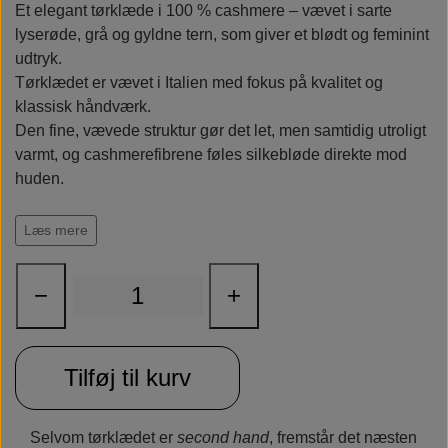
Et elegant tørklæde i 100 % cashmere – vævet i sarte
Rudolph Care
lyserøde, grå og gyldne tern, som giver et blødt og feminint
udtryk.
Tørklædet er vævet i Italien med fokus på kvalitet og
klassisk håndværk.
Den fine, vævede struktur gør det let, men samtidig utroligt
varmt, og cashmerefibrene føles silkebløde direkte mod
huden.
Mål:
ca. 28 × 142 cm
Læs mere
Materiale:
100 % cashmere
Fremstillet i:
Italien
−
+
Pleje:
Rens anbefales
Tilføj til kurv
Selvom tørklædet er
second hand
, fremstår det næsten