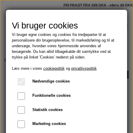
FRI FRAGT FRA 599 DKK - ellers 49 DKK
Vi bruger cookies
Vi bruger egne cookies og cookies fra tredjeparter til at
personalisere din brugeroplevelse, til markedsføring og til at
undersøge, hvordan vores hjemmeside anvendes af
besøgende. Du kan altid tilbagekalde dit samtykke ved at
trykke på linket 'Cookies' nederst på siden.
Shop
Forside
Tøj, tasker og håndklæder
Second hand cashmere
Cashmeretø
Læs mere i vores
cookiepolitik
og
privatlivspolitik
Faste sæber
-40%
Blog
Nødvendige cookies
Tilbud
Funktionelle cookies
Om
Olier
Statistik cookies
Kontakt
Marketing cookies
Håndmalede badeforhæng
Skægolie og barbering