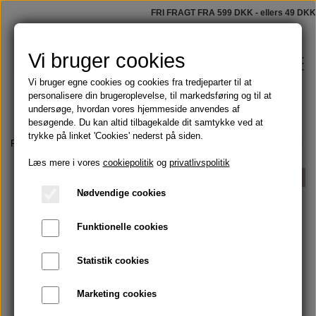
FRI FRAGT FRA 599 DKK - ellers 49 DKK
Vi bruger cookies
Vi bruger egne cookies og cookies fra tredjeparter til at
personalisere din brugeroplevelse, til markedsføring og til at
undersøge, hvordan vores hjemmeside anvendes af
besøgende. Du kan altid tilbagekalde dit samtykke ved at
trykke på linket 'Cookies' nederst på siden.
Shop
Forside
Tøj, tasker og håndklæder
Hammamhåndklæder
Hammamhånd
Læs mere i vores
cookiepolitik
og
privatlivspolitik
Faste sæber
UDSOLGT
Blog
Nødvendige cookies
Tilbud
Funktionelle cookies
Om
Olier
Statistik cookies
Kontakt
Marketing cookies
Håndmalede badeforhæng
Skægolie og barbering