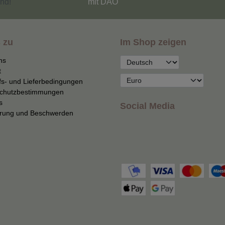
nd!
mit DAO
 zu
Im Shop zeigen
ns
t
fs- und Lieferbedingungen
chutzbestimmungen
s
Social Media
erung und Beschwerden