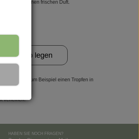
hrer Wäsche einen frischen Duft.
l geeignet.
Warenkorb legen
 Mischen Sie zum Beispiel einen Tropfen in
 verleihen.
HABEN SIE NOCH FRAGEN?