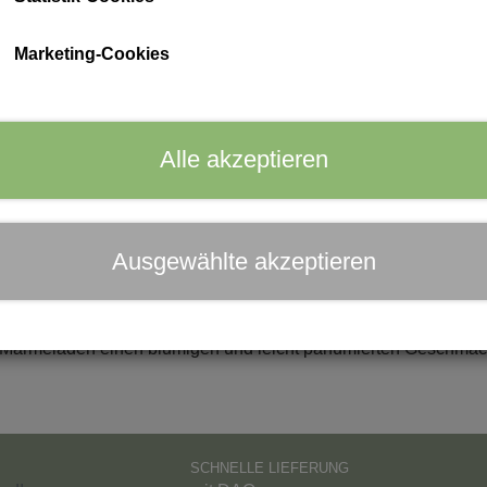
die Klarspülerschublade. Auf diese Weise verleihen Sie I
ph Care
10 ml.
Marketing-Cookies
100% reines ätherisches Ylang-Ylang-Öl. Für Lebensmitte
Lesen Sie mehr
Alle akzeptieren
In den 
−
+
Ausgewählte akzeptieren
ang Ylang ist ideal für selbstgemachte Parfüms oder Massageöle.
s duftendes Körperöl.
 Marmeladen einen blumigen und leicht parfümierten Geschmack
SCHNELLE LIEFERUNG