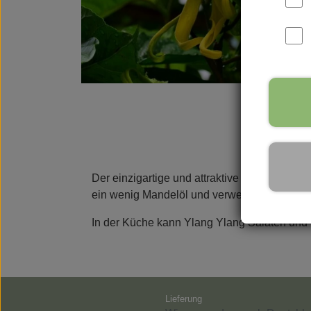
Parfüms
Vance Kitira Licht
Rudol
Der einzigartige und attraktive Duft von Yl
ein wenig Mandelöl und verwenden Sie es al
In der Küche kann Ylang Ylang Salaten und
Lieferung