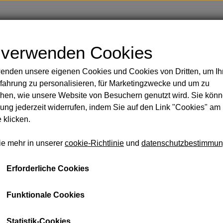
Shop
Blog
Über
Kontakt
 verwenden Cookies
enden unsere eigenen Cookies und Cookies von Dritten, um Ih
Handbemalte Duschvorhänge
Körper
fahrung zu personalisieren, für Marketingzwecke und um zu
 Rasur
ng
hen, wie unsere Website von Besuchern genutzt wird. Sie könn
sicht und Körper
ng jederzeit widerrufen, indem Sie auf den Link "Cookies" am
Ätherischer Ylang Ylang
 klicken.
 Öle
€ 12,04
ie mehr in unserer
cookie-Richtlinie
und
datenschutzbestimmu
eidung und Taschen
Seife und Shampoo
Lakritz u
schmir aus zweiter Hand
Erforderliche Cookies
Ylang Ylang hat einen charakteristischen Duft, der sowohl
llsocken aus Baby-Alpaka
Aroma, das als reichhaltig und sinnlich beschrieben werden
mmam-Handtücher
und beruhigend und vermittelt ein Gefühl von Wohlbefin
Funktionale Cookies
schen
Tipp: Wenn Sie Ihre Wäsche mit unparfümiertem Waschmit
Statistik-Cookies