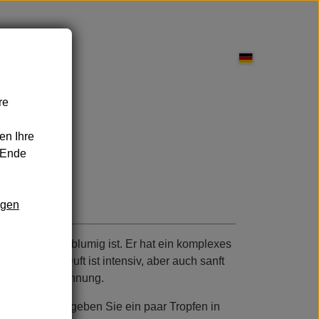
re
pflege
en Ihre
 Ende
ngen
nd Leckereien
Sonnenschutz
 süß als auch blumig ist. Er hat ein komplexes
 kann. Der Duft ist intensiv, aber auch sanft
den und Entspannung.
tel waschen, geben Sie ein paar Tropfen in