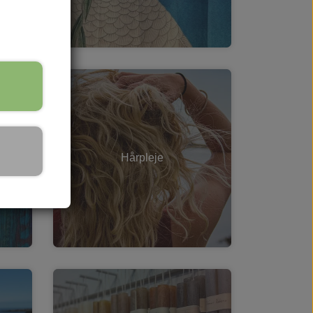
er
Hårpleje