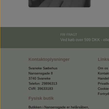
FRI FRAGT
Ved køb over 599 DKK - ell
Kontaktoplysninger
Link
Svaneke Sæbehus
Om os
Nansensgade 8
Kontak
3740 Svaneke
Handel
Telefon: 29896313
Privatli
CVR: 39633183
Cookie
Fortryd
Fysisk butik
Butikken i Nansensgade er helårsåben,