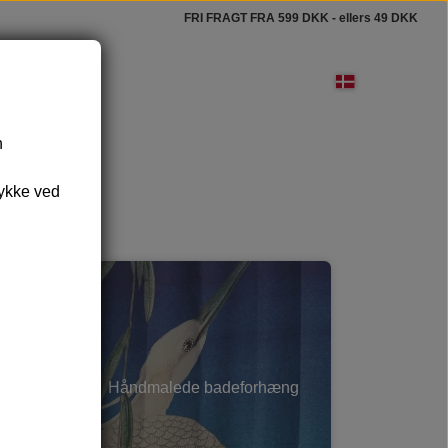
FRI FRAGT FRA 599 DKK - ellers 49 DKK
n
lbehør
rubbehandsker og badebørster
tykke ved
beskåle - og underlag
bevaring & Rejse
Vance Kitira lys
Rudolph Care
Håndmalede badeforhæng