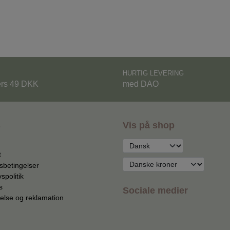
HURTIG LEVERING
ers 49 DKK
med DAO
s
Vis på shop
t
sbetingelser
vspolitik
s
Sociale medier
else og reklamation