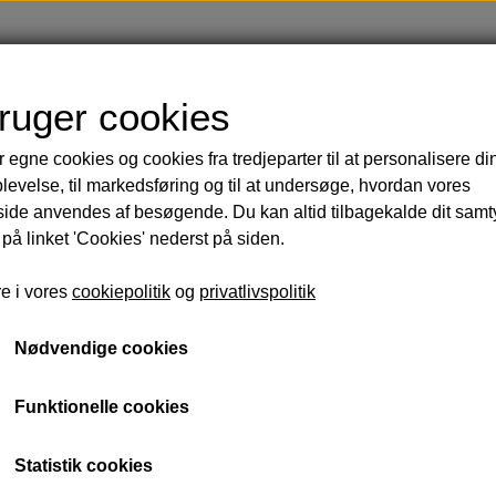
Shop
Blog
Om
Kontakt
bruger cookies
r egne cookies og cookies fra tredjeparter til at personalisere di
Håndmalede badeforhæng
Kropspleje
Ti
levelse, til markedsføring og til at undersøge, hvordan vores
arbering
Sk
de anvendes af besøgende. Du kan altid tilbagekalde dit sam
 og krop
Sæ
 på linket 'Cookies' nederst på siden.
Op
e i vores
cookiepolitik
og
privatlivspolitik
Lakrids og lækkerier
Solbeskyttelse
Parfumer
Nødvendige cookies
Funktionelle cookies
Tilbud
Olier
Statistik cookies