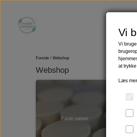
Vi 
Vi bruge
Faste sæber
Tilbud
Olier
brugerop
Skægolie og b
Forside
Webshop
hjemmesi
Olier til ansigt
at trykke
Webshop
Æteriske olier
Læs mer
Tøj, tasker og håndklæder
Hårpleje
Second hand cashmere
Uldsokker i babyalpaka
Hammamhåndklæder
Faste sæber
Tasker