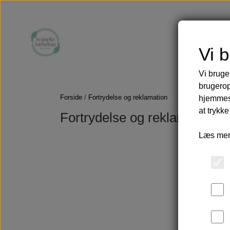
Vi 
Vi bruge
Faste sæber
Tilbud
Olier
brugerop
Skægolie og b
Forside
Fortrydelse og reklamation
hjemmesi
Olier til ansigt
at trykke
Fortrydelse og reklamation
Æteriske olier
Læs mer
Tøj, tasker og håndklæder
Hårpleje
O
Second hand cashmere
Uldsokker i babyalpaka
Hammamhåndklæder
E
Tasker