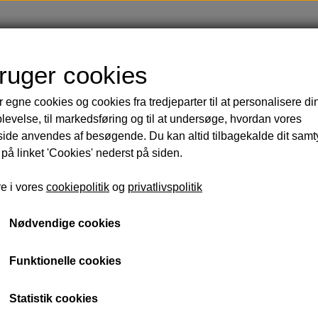
Shop
Blog
Om
Kontakt
bruger cookies
r egne cookies og cookies fra tredjeparter til at personalisere di
Håndmalede badeforhæng
Kropspleje
Ti
levelse, til markedsføring og til at undersøge, hvordan vores
arbering
Sk
de anvendes af besøgende. Du kan altid tilbagekalde dit sam
 og krop
Sæ
 på linket 'Cookies' nederst på siden.
Op
e i vores
cookiepolitik
og
privatlivspolitik
Lakrids og lækkerier
Solbeskyttelse
Parfumer
rdrenummer *
Nødvendige cookies
Funktionelle cookies
-mail *
Statistik cookies