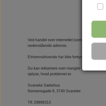
Ved handel over internettet (som privatperson) h
nedenstående adresse.
Erhvervsdrivende har ikke fortrydelsesret.
Du kan reklamere over mangler ved varen inden 
oplyse, hvad problemet er.
Svaneke Sæbehus
Nansensgade 8, 3740 Svaneke
Tlf: 29896313