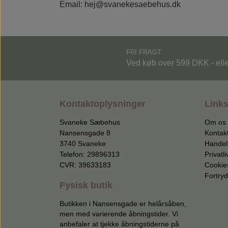
Email: hej@svanekesaebehus.dk
FRI FRAGT
Ved køb over 599 DKK - ell
Kontaktoplysninger
Link
Svaneke Sæbehus
Om os
Nansensgade 8
Kontak
3740 Svaneke
Handel
Telefon: 29896313
Privatli
CVR: 39633183
Cookie
Fortryd
Fysisk butik
Butikken i Nansensgade er helårsåben,
men med varierende åbningstider. Vi
anbefaler at tjekke åbningstiderne på