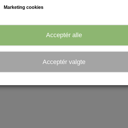
Fortsæt
Marketing cookies
Acceptér alle
ar du altid to ugers fortrydelsesret. Ønsker du at benytte dig af
Acceptér valgte
for 24 måneder fra leveringstidspunktet ved at henvende dig til