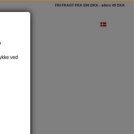
FRI FRAGT FRA 599 DKK - ellers 49 DKK
n
lbehør
rubbehandsker og badebørster
tykke ved
beskåle - og underlag
bevaring & Rejse
Vance Kitira lys
Rudolph Care