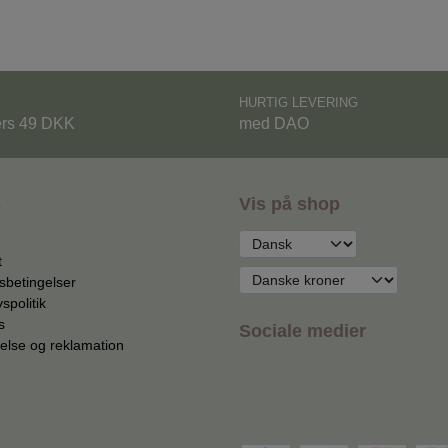
HURTIG LEVERING
ers 49 DKK
med DAO
s
Vis på shop
t
sbetingelser
vspolitik
s
Sociale medier
else og reklamation