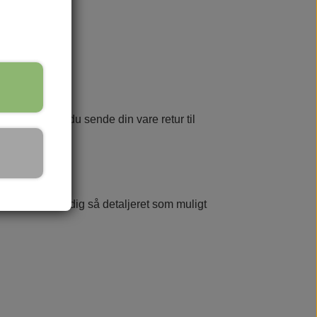
 denne, bedes du sende din vare retur til
 os. Vi beder dig så detaljeret som muligt