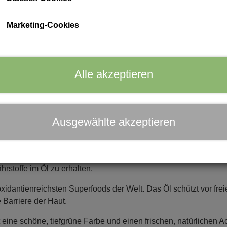
ph Care
Größe
Marketing-Cookies
10ml.
30ml.
Alle akzeptieren
In den 
−
+
Ausgewählte akzeptieren
unden, das unseren hohen Ansprüchen gerecht wird: 100% rein, b
hrstoffe im Öl zu erhalten.
oxidantienreichsten Superfoods der Welt. Das Öl schützt vor fr
e Barriere der Haut.
 eine schöne, tiefgrüne Farbe und einen frischen, natürlichen Ac