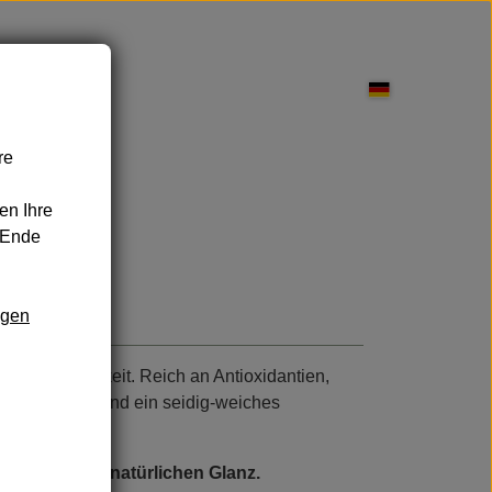
re
pflege
en Ihre
 Ende
ngen
nd Leckereien
Sonnenschutz
male Wirksamkeit. Reich an Antioxidantien,
ützen, nähren und ein seidig-weiches
 der Natur.
nen schönen, natürlichen Glanz.