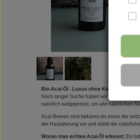
Parfüms
Vance Kitira Licht
Rudol
Bio-Acai-Öl - Luxus ohne Kompromisse
Nach langer Suche haben wir ein Acai-Öl gef
natürlich kaltgepresst, um alle natürlichen Nä
Acai-Beeren sind bekannt als eines der anti
der Hautalterung vor und stärkt die natürlich
Woran man echtes Acai-Öl erkennt:
Es hat