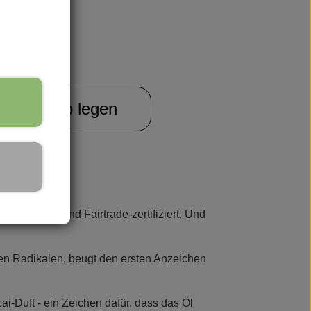
Warenkorb legen
iologisch und Fairtrade-zertifiziert. Und
eien Radikalen, beugt den ersten Anzeichen
ai-Duft - ein Zeichen dafür, dass das Öl