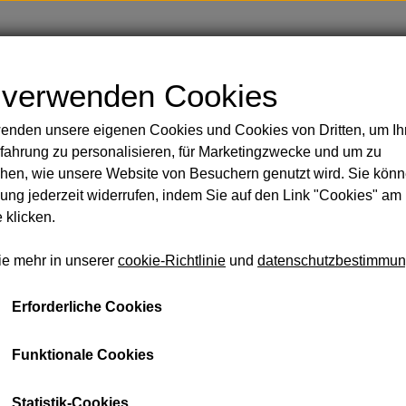
Shop
Blog
Über
Kontakt
 verwenden Cookies
enden unsere eigenen Cookies und Cookies von Dritten, um Ih
Handbemalte Duschvorhänge
Körper
fahrung zu personalisieren, für Marketingzwecke und um zu
 Rasur
hen, wie unsere Website von Besuchern genutzt wird. Sie könn
sicht und Körper
ng jederzeit widerrufen, indem Sie auf den Link "Cookies" am
Acai-Öl
 klicken.
 Öle
Von € 29,30
ie mehr in unserer
cookie-Richtlinie
und
datenschutzbestimmu
eidung und Taschen
Seife und Shampoo
Lakritz u
schmir aus zweiter Hand
Erforderliche Cookies
100% reines, biologisches Acai-Öl - kaltgepresst für maxi
llsocken aus Baby-Alpaka
Mineralien und essentiellen Fettsäuren, die die Haut sch
mmam-Handtücher
Hautgefühl hinterlassen. Tiefgrüne Farbe - das Gütesiegel
Funktionale Cookies
schen
Spendet intensive Nährstoffe und verleiht der Haut ei
Statistik-Cookies