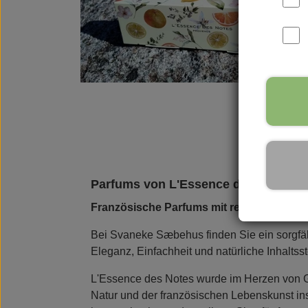
Parfüms
Vance Kitira Licht
Rudol
Parfums von L'Essence des Notes
Französische Parfums mit reinen Noten 
Bei Svaneke Sæbehus finden Sie ein sorgfäl
Eleganz, Einfachheit und natürliche Inhalts
L'Essence des Notes wurde im Herzen von Gr
Natur und der französischen Lebenskunst ins