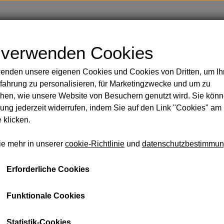
Shop
Blog
Über
Kontakt
 verwenden Cookies
enden unsere eigenen Cookies und Cookies von Dritten, um Ih
Handbemalte Duschvorhänge
Körper
fahrung zu personalisieren, für Marketingzwecke und um zu
 Rasur
hen, wie unsere Website von Besuchern genutzt wird. Sie könn
sicht und Körper
ng jederzeit widerrufen, indem Sie auf den Link "Cookies" am
Entdeckungsset 7x2ml
 klicken.
 Öle
€ 16,73
ie mehr in unserer
cookie-Richtlinie
und
datenschutzbestimmu
eidung und Taschen
Seife und Shampoo
Lakritz u
schmir aus zweiter Hand
Erforderliche Cookies
Entdecken Sie die ganze Welt der Düfte von L'Essenc
llsocken aus Baby-Alpaka
mmam-Handtücher
Sie sind sich nicht sicher, welches Parfüm am besten zu I
Funktionale Cookies
Möglichkeit haben, je nach Stimmung und Anlass zwisch
schen
Statistik-Cookies
Dieses wunderschön aufgemachte Probierset enthält alle