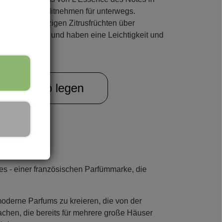
rwöhnen oder Mitnehmen für unterwegs.
n - von spritzigen Zitrusfrüchten über
fte sind unisex und haben eine Leichtigkeit und
.
sreise für sich selbst.
Warenkorb legen
s - einer französischen Parfümmarke, die
oderne Parfums zu kreieren, die von der
achen, die bereits für mehrere große Häuser