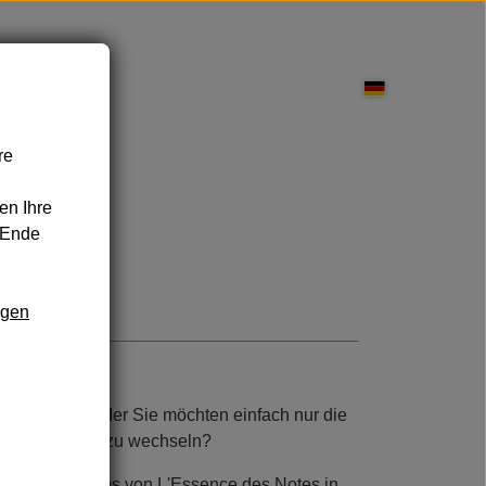
re
pflege
en Ihre
 Ende
ngen
nd Leckereien
Sonnenschutz
e des Notes
hnen passt - oder Sie möchten einfach nur die
en den Düften zu wechseln?
 sieben Parfums von L'Essence des Notes in