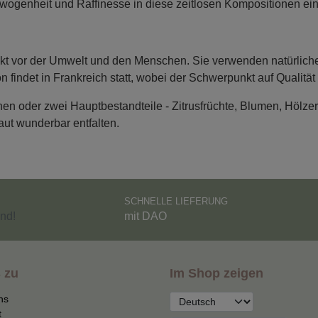
wogenheit und Raffinesse in diese zeitlosen Kompositionen ein
Orangenblüte
(
Fleur d'Oranger
)
Das Set wird in einer
eleganten Schachtel
geliefert
, die sich auc
ekt vor der Umwelt und den Menschen. Sie verwenden natürliche
jemanden, den Sie verwöhnen möchten.
findet in Frankreich statt, wobei der Schwerpunkt auf Qualität
einen oder zwei Hauptbestandteile - Zitrusfrüchte, Blumen, Höl
ut wunderbar entfalten.
SCHNELLE LIEFERUNG
nd!
mit DAO
 zu
Im Shop zeigen
ns
t