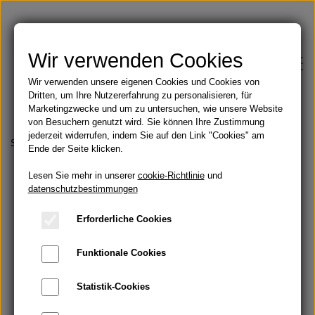
Wir verwenden Cookies
Wir verwenden unsere eigenen Cookies und Cookies von
Dritten, um Ihre Nutzererfahrung zu personalisieren, für
Marketingzwecke und um zu untersuchen, wie unsere Website
von Besuchern genutzt wird. Sie können Ihre Zustimmung
jederzeit widerrufen, indem Sie auf den Link "Cookies" am
Shop
Startseite
Lakritz und Leckereien
Flüssiges Lakritz - Classic Silk
Ende der Seite klicken.
Lesen Sie mehr in unserer
Feste Seifen
cookie-Richtlinie
und
Blog
datenschutzbestimmungen
Angebote
Erforderliche Cookies
Über
Funktionale Cookies
Öle
Kontakt
Statistik-Cookies
Handbemalte Duschvorhänge
Bartöl und Rasur