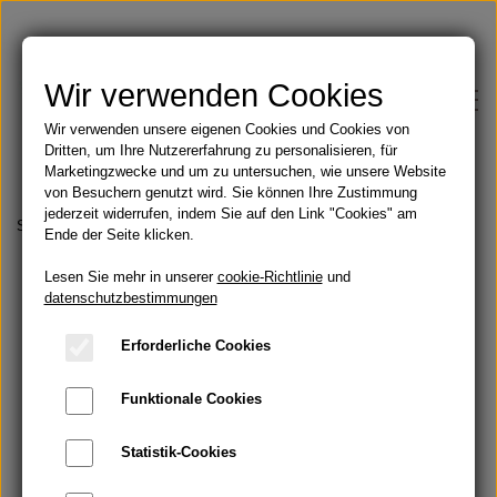
Wir verwenden Cookies
Wir verwenden unsere eigenen Cookies und Cookies von
Dritten, um Ihre Nutzererfahrung zu personalisieren, für
Marketingzwecke und um zu untersuchen, wie unsere Website
von Besuchern genutzt wird. Sie können Ihre Zustimmung
jederzeit widerrufen, indem Sie auf den Link "Cookies" am
Shop
Startseite
Sonnenschutz
Gesichtsserum Sonne SPF 30
Ende der Seite klicken.
Lesen Sie mehr in unserer
Feste Seifen
cookie-Richtlinie
und
Blog
datenschutzbestimmungen
Angebote
Erforderliche Cookies
Über
Funktionale Cookies
Öle
Kontakt
Statistik-Cookies
Handbemalte Duschvorhänge
Bartöl und Rasur