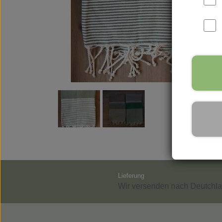
Parfüms
Vance Kitira Licht
Rudol
Lieferung
Wir versenden nach Deutchla