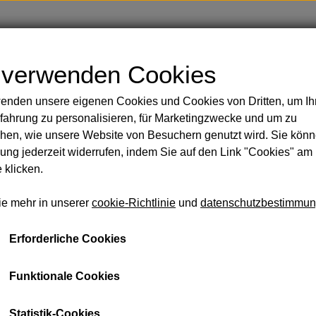
Shop
Blog
Über
Kontakt
 verwenden Cookies
enden unsere eigenen Cookies und Cookies von Dritten, um Ih
Handbemalte Duschvorhänge
Körper
fahrung zu personalisieren, für Marketingzwecke und um zu
 Rasur
r
Hammam-Handtuch, staubig grün
hen, wie unsere Website von Besuchern genutzt wird. Sie könn
sicht und Körper
ng jederzeit widerrufen, indem Sie auf den Link "Cookies" am
Hammam-Handtuch, staub
GT
 klicken.
 Öle
€ 30,64
ie mehr in unserer
cookie-Richtlinie
und
datenschutzbestimmu
eidung und Taschen
Seife und Shampoo
Lakritz u
schmir aus zweiter Hand
Erforderliche Cookies
Strapazierfähiges Hamam-Handtuch aus 100% recycelter
llsocken aus Baby-Alpaka
Gramm.
mmam-Handtücher
Funktionale Cookies
schen
Leider kann das Produkt nicht gekauft werden, da es n
Statistik-Cookies