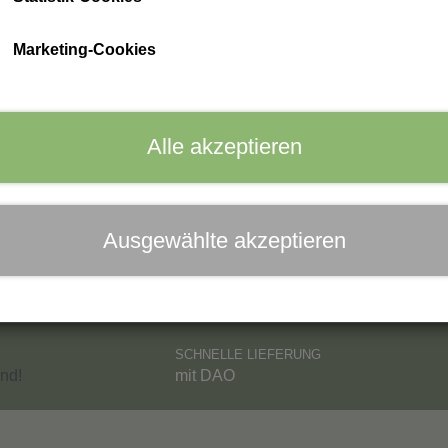
ph Care
Gib mir Bescheid, wenn der Artikel wieder erhältlich ist
Marketing-Cookies
Alle akzeptieren
Ausgewählte akzeptieren
SCHNELLE LIEFERUNG
nd!
mit DAO