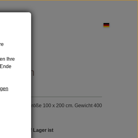
re
pflege
en Ihre
 Ende
ig grün
ngen
nd Leckereien
Sonnenschutz
 Baumwolle. Größe 100 x 200 cm. Gewicht 400
icht mehr auf Lager ist