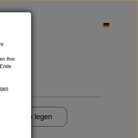
re
pflege
en Ihre
 Ende
ngen
nd Leckereien
Sonnenschutz
Warenkorb legen