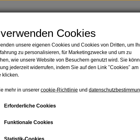
Shop
Blog
Über
Kontakt
 verwenden Cookies
enden unsere eigenen Cookies und Cookies von Dritten, um Ih
Handbemalte Duschvorhänge
Körper
fahrung zu personalisieren, für Marketingzwecke und um zu
 Rasur
ten
Runde Scheuerbürste
hen, wie unsere Website von Besuchern genutzt wird. Sie könn
sicht und Körper
ng jederzeit widerrufen, indem Sie auf den Link "Cookies" am
Runde Scheuerbürste
 klicken.
 Öle
€ 13,25
ie mehr in unserer
cookie-Richtlinie
und
datenschutzbestimmu
eidung und Taschen
Seife und Shampoo
Lakritz u
schmir aus zweiter Hand
Erforderliche Cookies
llsocken aus Baby-Alpaka
In den 
−
+
mmam-Handtücher
Funktionale Cookies
schen
Statistik-Cookies