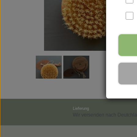
Parfüms
Vance Kitira Licht
Rudol
Lieferung
Wir versenden nach Deutchla