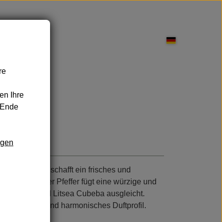
re
pflege
en Ihre
 Ende
ngen
nd Leckereien
Sonnenschutz
rzem Pfeffer schafft ein frisches und
ist. Schwarzer Pfeffer fügt eine würzige und
on Zitrone und Litsea Cubeba ausgleicht.
n dynamisches und harmonisches Duftprofil.