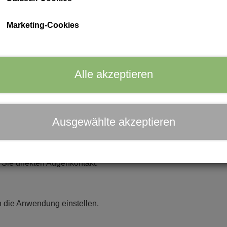
Aktivkohle macht jede Seife einzigartig in ihrem Ausdruck
ph Care
Marketing-Cookies
In den 
−
+
Alle akzeptieren
 Natrium Castorate*,
 Peel Oil,
Ausgewählte akzeptieren
l, Holzkohlepulver, Citral,
Sie direkten Augenkontakt.
n
 die Anwendung einstellen.