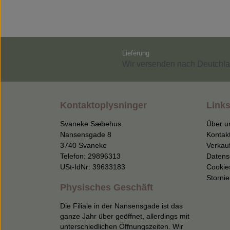
Lieferung
Wir versenden nach Deutchla
Kontaktoplysninger
Links
Svaneke Sæbehus
Über u
Nansensgade 8
Kontak
3740 Svaneke
Verkau
Telefon: 29896313
Datens
USt-IdNr: 39633183
Cookie
Storni
Physisches Geschäft
Die Filiale in der Nansensgade ist das
ganze Jahr über geöffnet, allerdings mit
unterschiedlichen Öffnungszeiten. Wir