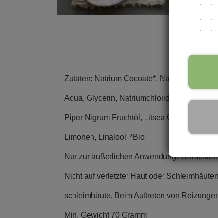
Parfüms
Vance Kitira Licht
Rudol
Zutaten: Natrium Cocoate*, Natrium Olivate*,
Aqua, Glycerin, Natriumchlorid, Citrus Limon
Piper Nigrum Fruchtöl, Litsea Cubeba Fruchtö
Limonen, Linalool. *Bio
Nur zur äußerlichen Anwendung. Vermeiden 
Nicht auf verletzter Haut oder Schleimhäute
schleimhäute. Beim Auftreten von Reizungen
Min. Gewicht 70 Gramm