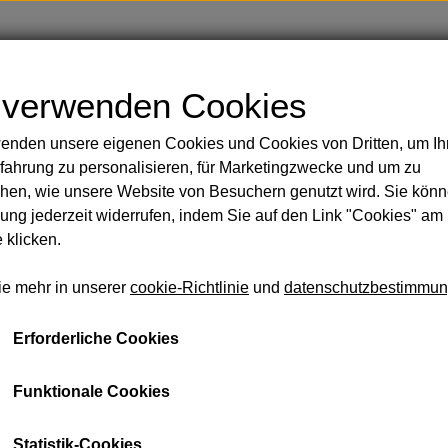
Shop
Blog
Über
Kontakt
 verwenden Cookies
enden unsere eigenen Cookies und Cookies von Dritten, um Ih
Handbemalte Duschvorhänge
Körper
fahrung zu personalisieren, für Marketingzwecke und um zu
 Rasur
hen, wie unsere Website von Besuchern genutzt wird. Sie könn
sicht und Körper
ng jederzeit widerrufen, indem Sie auf den Link "Cookies" am
Schwarzer Pfeffer
 klicken.
 Öle
€ 10,04
ie mehr in unserer
cookie-Richtlinie
und
datenschutzbestimmu
eidung und Taschen
Seife und Shampoo
Lakritz u
schmir aus zweiter Hand
Erforderliche Cookies
Die Duftkombination aus Zitrone, Litsea Cubeba und schwa
llsocken aus Baby-Alpaka
würziges Erlebnis, das sowohl belebend als auch komplex 
mmam-Handtücher
warme Note hinzu, die die frischen und süßen Elemente v
Funktionale Cookies
schen
Durch die Kombination dieser drei Duftstoffe entsteht ei
Statistik-Cookies