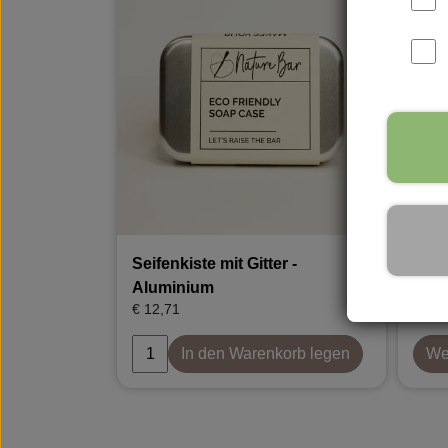
Parfüms
Vance Kitira Licht
Rudol
Seifenkiste mit Gitter -
Behä
Aluminium
Sham
€ 12,71
€ 9,2
In den Warenkorb legen
Wei