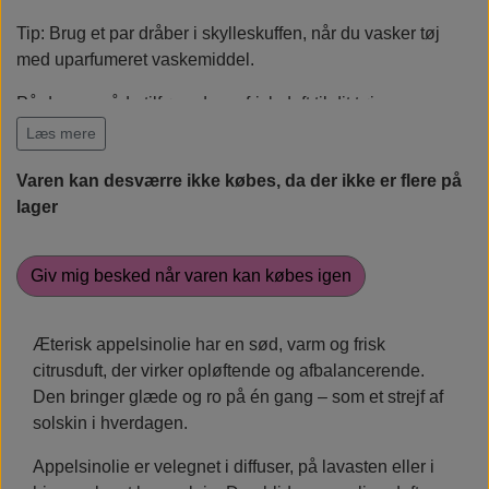
Rudolph Care
Tip: Brug et par dråber i skylleskuffen, når du vasker tøj
med uparfumeret vaskemiddel.
På denne måde tilfører du en frisk duft til dit tøj.
Læs mere
10 ml.
Varen kan desværre ikke købes, da der ikke er flere på
100 % ren, æterisk appelsinolie. Fødevaregodkendt.
lager
Giv mig besked når varen kan købes igen
Æterisk appelsinolie har en sød, varm og frisk
citrusduft, der virker opløftende og afbalancerende.
Den bringer glæde og ro på én gang – som et strejf af
solskin i hverdagen.
Appelsinolie er velegnet i diffuser, på lavasten eller i