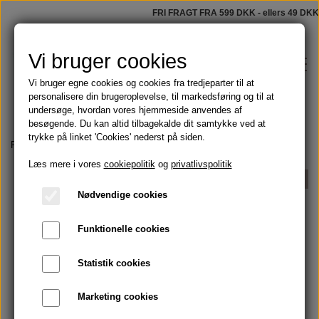
FRI FRAGT FRA 599 DKK - ellers 49 DKK
Vi bruger cookies
Vi bruger egne cookies og cookies fra tredjeparter til at
personalisere din brugeroplevelse, til markedsføring og til at
undersøge, hvordan vores hjemmeside anvendes af
besøgende. Du kan altid tilbagekalde dit samtykke ved at
trykke på linket 'Cookies' nederst på siden.
Shop
Forside
Olier
Æteriske olier
Æterisk appelsin
Læs mere i vores
cookiepolitik
og
privatlivspolitik
Faste sæber
UDSOLGT
Blog
Nødvendige cookies
Tilbud
Funktionelle cookies
Om
Olier
Statistik cookies
Kontakt
Marketing cookies
Håndmalede badeforhæng
Skægolie og barbering