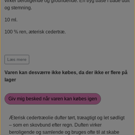
virker beroligende og groundende. En tryg base i både duft
og stemning.
Rudolph Care
10 ml.
100 % ren, æterisk cedertræ.
Læs mere
Varen kan desværre ikke købes, da der ikke er flere på
lager
Giv mig besked når varen kan købes igen
Æterisk cedertræolie dufter tørt, træagtigt og let sødligt
– som en skovbund efter regn. Duften virker
beroligende og samlende og bruges ofte til at skabe