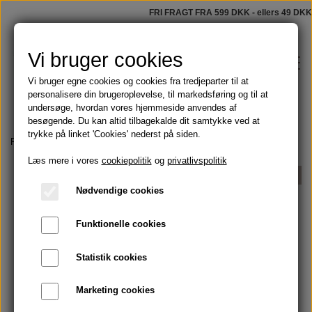
FRI FRAGT FRA 599 DKK - ellers 49 DKK
Vi bruger cookies
Vi bruger egne cookies og cookies fra tredjeparter til at
personalisere din brugeroplevelse, til markedsføring og til at
undersøge, hvordan vores hjemmeside anvendes af
besøgende. Du kan altid tilbagekalde dit samtykke ved at
trykke på linket 'Cookies' nederst på siden.
Shop
Forside
Olier
Æteriske olier
Æterisk cedertræ
Læs mere i vores
cookiepolitik
og
privatlivspolitik
Faste sæber
UDSOLGT
Blog
Nødvendige cookies
Tilbud
Funktionelle cookies
Om
Olier
Statistik cookies
Kontakt
Marketing cookies
Håndmalede badeforhæng
Skægolie og barbering