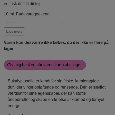
en frisk duft til dit tøj.
Rudolph Care
10 ml. Fødevaregodkendt.
100 % ren, æterisk eukalyptusolie.
Læs mere
Varen kan desværre ikke købes, da der ikke er flere på
lager
Giv mig besked når varen kan købes igen
Eukalyptusolie er kendt for sin friske, kamferagtige
duft, der virker opløftende og rensende.
Den er særligt
værdsat for sine egenskaber, der kan støtte
åndedrættet og skabe en følelse af klarhed og fornyet
energi.