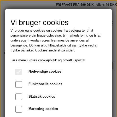
FRI FRAGT FRA 599 DKK - ellers 49 DKK
Vi bruger cookies
Vi bruger egne cookies og cookies fra tredjeparter til at
personalisere din brugeroplevelse, til markedsføring og til at
undersøge, hvordan vores hjemmeside anvendes af
besøgende. Du kan altid tilbagekalde dit samtykke ved at
trykke på linket 'Cookies' nederst på siden.
Shop
Forside
Olier
Æteriske olier
Æterisk eukalyptus
Læs mere i vores
cookiepolitik
og
privatlivspolitik
Faste sæber
UDSOLGT
Blog
Nødvendige cookies
Tilbud
Funktionelle cookies
Om
Olier
Statistik cookies
Kontakt
Marketing cookies
Håndmalede badeforhæng
Skægolie og barbering