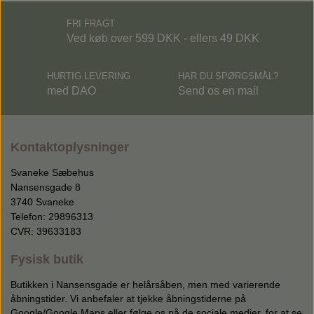
FRI FRAGT
Ved køb over 599 DKK - ellers 49 DKK
HURTIG LEVERING
HAR DU SPØRGSMÅL?
med DAO
Send os en mail
Kontaktoplysninger
Svaneke Sæbehus
Nansensgade 8
3740 Svaneke
Telefon: 29896313
CVR: 39633183
Fysisk butik
Butikken i Nansensgade er helårsåben, men med varierende
åbningstider. Vi anbefaler at tjekke åbningstiderne på
Google/Google Maps eller følge os på de sociale medier, for at se