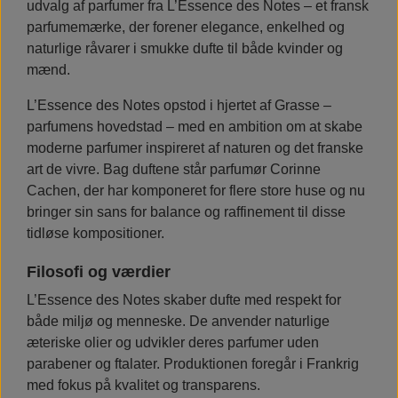
udvalg af parfumer fra L’Essence des Notes – et fransk
parfumemærke, der forener elegance, enkelhed og
Koriander & Cedertræ
(
Coriandre & Bois de Cèdre
)
naturlige råvarer i smukke dufte til både kvinder og
mænd.
Kardemomme & Rosmarin
(
Cardamome & Romarin
)
L’Essence des Notes opstod i hjertet af Grasse –
Appelsinblomst
(
Fleur d'Oranger
)
parfumens hovedstad – med en ambition om at skabe
Sættet leveres i en
elegant æske
, der også gør det perfekt som
moderne parfumer inspireret af naturen og det franske
gave – til dig selv eller en, du vil forkæle.
art de vivre. Bag duftene står parfumør Corinne
Cachen, der har komponeret for flere store huse og nu
bringer sin sans for balance og raffinement til disse
tidløse kompositioner.
Filosofi og værdier
L’Essence des Notes skaber dufte med respekt for
både miljø og menneske. De anvender naturlige
æteriske olier og udvikler deres parfumer uden
parabener og ftalater. Produktionen foregår i Frankrig
med fokus på kvalitet og transparens.