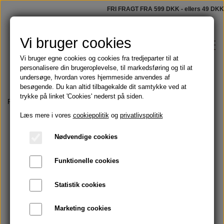
FRI FRAGT FRA 599 DKK - ellers 49 DKK
Vi bruger cookies
Vi bruger egne cookies og cookies fra tredjeparter til at
personalisere din brugeroplevelse, til markedsføring og til at
undersøge, hvordan vores hjemmeside anvendes af
besøgende. Du kan altid tilbagekalde dit samtykke ved at
trykke på linket 'Cookies' nederst på siden.
Shop
Forside
Parfumer
Discovery Set 7x2ml
Læs mere i vores
cookiepolitik
og
privatlivspolitik
Faste sæber
Blog
Nødvendige cookies
Tilbud
Funktionelle cookies
Om
Olier
Statistik cookies
Kontakt
Marketing cookies
Håndmalede badeforhæng
Skægolie og barbering