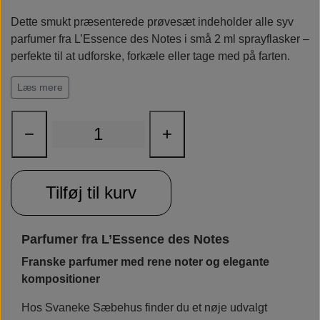
Rudolph Care
Dette smukt præsenterede prøvesæt indeholder alle syv
parfumer fra L’Essence des Notes i små 2 ml sprayflasker –
perfekte til at udforske, forkæle eller tage med på farten.
Du får mulighed for at dufte dig gennem det fulde spektrum
Læs mere
af noter – fra sprudlende citrus til dyb lavendel og elegant
vetiver. Alle dufte er unisex og har en lethed og elegance,
som gør dem oplagte til hverdagsbrug.
−
+
En oplagt gaveidé – eller en sanselig opdagelsesrejse til
dig selv.
Tilføj til kurv
Sættet indeholder:
Grapefrugt & Basilikum
(
Pamplemousse & Basilic
)
Parfumer fra L’Essence des Notes
Franske parfumer med rene noter og elegante
Vetiver & Patchouli
(
Vétiver & Patchouli
)
kompositioner
Grøn Appelsin
(
Orange Verte
)
Hos Svaneke Sæbehus finder du et nøje udvalgt
Kirsebærblomst
(
Fleur de Cerisier
)