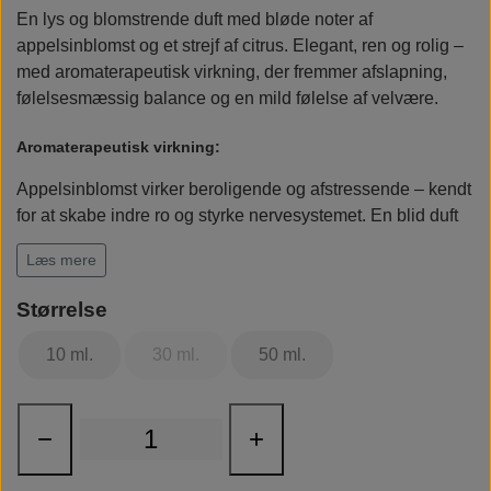
En lys og blomstrende duft med bløde noter af
Rudolph Care
appelsinblomst og et strejf af citrus. Elegant, ren og rolig –
med aromaterapeutisk virkning, der fremmer afslapning,
følelsesmæssig balance og en mild følelse af velvære.
Aromaterapeutisk virkning:
Appelsinblomst virker beroligende og afstressende – kendt
for at skabe indre ro og styrke nervesystemet. En blid duft
til både dag og aften.
Læs mere
Størrelse
10 ml.
30 ml.
50 ml.
−
+