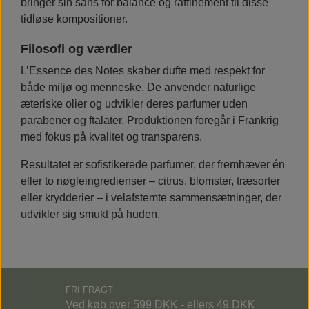
bringer sin sans for balance og raffinement til disse
tidløse kompositioner.
Filosofi og værdier
L’Essence des Notes skaber dufte med respekt for
både miljø og menneske. De anvender naturlige
æteriske olier og udvikler deres parfumer uden
parabener og ftalater. Produktionen foregår i Frankrig
med fokus på kvalitet og transparens.
Resultatet er sofistikerede parfumer, der fremhæver én
eller to nøgleingredienser – citrus, blomster, træsorter
eller krydderier – i velafstemte sammensætninger, der
udvikler sig smukt på huden.
FRI FRAGT
Ved køb over 599 DKK - ellers 49 DKK