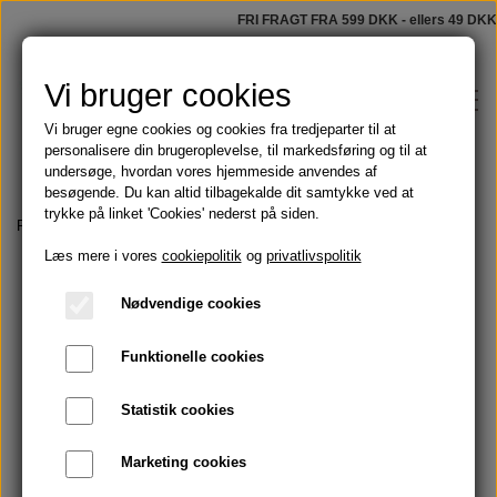
FRI FRAGT FRA 599 DKK - ellers 49 DKK
Vi bruger cookies
Vi bruger egne cookies og cookies fra tredjeparter til at
personalisere din brugeroplevelse, til markedsføring og til at
undersøge, hvordan vores hjemmeside anvendes af
besøgende. Du kan altid tilbagekalde dit samtykke ved at
trykke på linket 'Cookies' nederst på siden.
Shop
Forside
Parfumer
Fleur d'Oranger (Orangeblomst)
Læs mere i vores
cookiepolitik
og
privatlivspolitik
Faste sæber
Blog
Nødvendige cookies
Tilbud
Funktionelle cookies
Om
Olier
Statistik cookies
Kontakt
Marketing cookies
Håndmalede badeforhæng
Skægolie og barbering