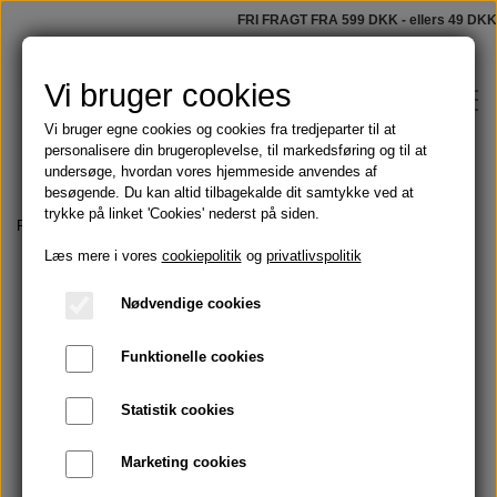
FRI FRAGT FRA 599 DKK - ellers 49 DKK
Vi bruger cookies
Vi bruger egne cookies og cookies fra tredjeparter til at
personalisere din brugeroplevelse, til markedsføring og til at
undersøge, hvordan vores hjemmeside anvendes af
besøgende. Du kan altid tilbagekalde dit samtykke ved at
trykke på linket 'Cookies' nederst på siden.
Shop
Forside
Faste sæber
Saltsæbe med pebermynte og krusemynte
Læs mere i vores
cookiepolitik
og
privatlivspolitik
Faste sæber
Blog
Nødvendige cookies
Tilbud
Funktionelle cookies
Om
Olier
Statistik cookies
Kontakt
Marketing cookies
Håndmalede badeforhæng
Skægolie og barbering