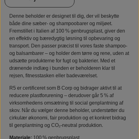
Denne beholder er designet til dig, der vil beskytte
både dine sæber- og shampoobarer og miljøet.
Fremstillet i
Italien af 100 % genbrugsplast
, giver den
en effektiv og bæredygtig løsning til opbevaring og
transport.
Den passer præcist til vores faste shampoo‑
og balsambarer – og holder dem tørre og rene, uden at
udsætte produkterne for fugt og bakterier. Med et
drænende indlæg i bunden er beholderen klar til
rejsen, fitnesstasken eller badeværelset.
R5 er certificeret som B Corp og bidrager aktivt til at
reducere plastforurening – derudover går 5 % af
virksomhedens omsætning til social genplantning af
skov
. Når du vælger denne beholder, understøtter du
cirkulær økonomi, fair produktion og et konkret bidrag
til genplantning og CO₂-neutral produktion.
Materiale:
100 % genbrugsplast