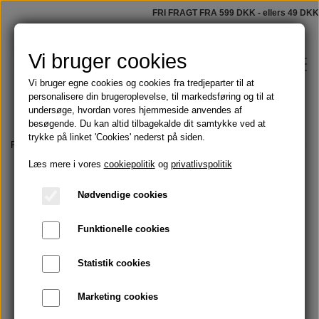
FRI FRAGT FRA 599 DKK - ellers 49 DKK
Vi bruger cookies
Vi bruger egne cookies og cookies fra tredjeparter til at
personalisere din brugeroplevelse, til markedsføring og til at
undersøge, hvordan vores hjemmeside anvendes af
besøgende. Du kan altid tilbagekalde dit samtykke ved at
trykke på linket 'Cookies' nederst på siden.
Shop
Forside
Tilbehør
Opbevaring & Rejse
Beholder til shampoo/balsambar
Læs mere i vores
cookiepolitik
og
privatlivspolitik
Faste sæber
Blog
Nødvendige cookies
Tilbud
Funktionelle cookies
Om
Olier
Statistik cookies
Kontakt
Marketing cookies
Håndmalede badeforhæng
Skægolie og barbering