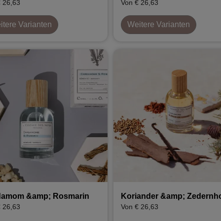
 26,63
Von € 26,63
tere Varianten
Weitere Varianten
damom &amp; Rosmarin
Koriander &amp; Zedernh
 26,63
Von € 26,63