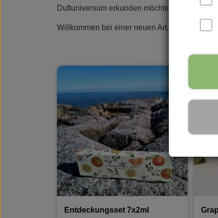
Duftuniversum erkunden möchten, gibt es auch 
Parfüms
Vance Kitira Licht
Rudol
Willkommen bei einer neuen Art, Düfte zu tragen
Entdeckungsset 7x2ml
Grap