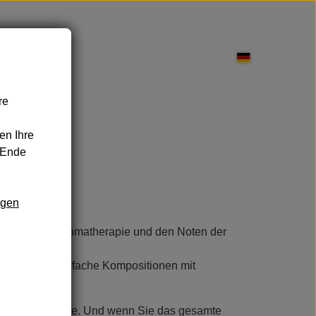
re
pflege
en Ihre
 Ende
ngen
nd Leckereien
Sonnenschutz
 die von der Aromatherapie und den Noten der
 sind reine, einfache Kompositionen mit
 Ihre Reisetasche. Und wenn Sie das gesamte