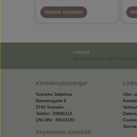
Weitere Varianten
Wei
Lieferung
Wir versenden nach Deutchla
Kontaktoplysninger
Links
Svaneke Sæbehus
Über u
Nansensgade 8
Kontak
3740 Svaneke
Verkau
Telefon: 29896313
Datens
USt-IdNr: 39633183
Cookie
Storni
Physisches Geschäft