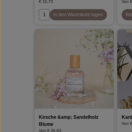
€ 16,73
Von €
In den Warenkorb legen
Wei
Kirsche &amp; Sandelholz
Kar
Von €
Blume
Von € 26,63