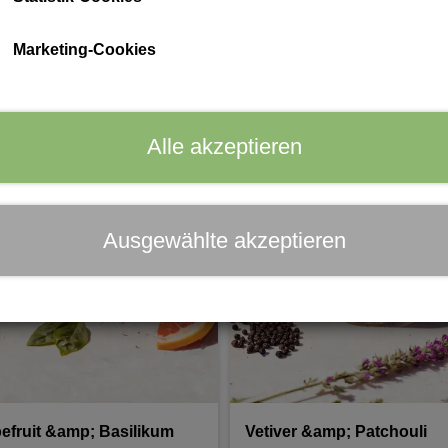
ein Probenset mit 2 ml von jeder Variante.
ph Care
Marketing-Cookies
: leicht, natürlich und voller Charakter.
Alle akzeptieren
Ausgewählte akzeptieren
efruit &amp; Basilikum
Vetiver &amp; Patchouli