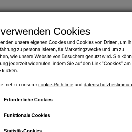
Shop
Blog
Über
Kontakt
 verwenden Cookies
enden unsere eigenen Cookies und Cookies von Dritten, um Ih
Handbemalte Duschvorhänge
Körper
fahrung zu personalisieren, für Marketingzwecke und um zu
 Rasur
hen, wie unsere Website von Besuchern genutzt wird. Sie könn
sicht und Körper
ng jederzeit widerrufen, indem Sie auf den Link "Cookies" am
 klicken.
 Öle
ie mehr in unserer
cookie-Richtlinie
und
datenschutzbestimmu
 Eleganz in jedem Tropfen
eidung und Taschen
Seife und Shampoo
Lakritz u
schmir aus zweiter Hand
gewählte Parfums der französischen Marke
L'Essence des Notes
,
Erforderliche Cookies
llsocken aus Baby-Alpaka
wickelt und in Frankreich sorgfältig hergestellt. Das Ergebnis
mmam-Handtücher
Funktionale Cookies
stoffe.
schen
10-ml-Sprühflaschen wählen - perfekt für Ihre Handtasche oder
Statistik-Cookies