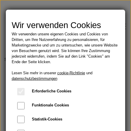
Wir verwenden Cookies
Wir verwenden unsere eigenen Cookies und Cookies von
Dritten, um Ihre Nutzererfahrung zu personalisieren, für
Marketingzwecke und um zu untersuchen, wie unsere Website
von Besuchern genutzt wird. Sie können Ihre Zustimmung
jederzeit widerrufen, indem Sie auf den Link "Cookies" am
Shop
Startseite
Parfüms
Grapefruit &amp; Basilikum
Ende der Seite klicken.
Lesen Sie mehr in unserer
Feste Seifen
cookie-Richtlinie
und
Blog
datenschutzbestimmungen
Angebote
Erforderliche Cookies
Über
Funktionale Cookies
Öle
Kontakt
Statistik-Cookies
Handbemalte Duschvorhänge
Bartöl und Rasur