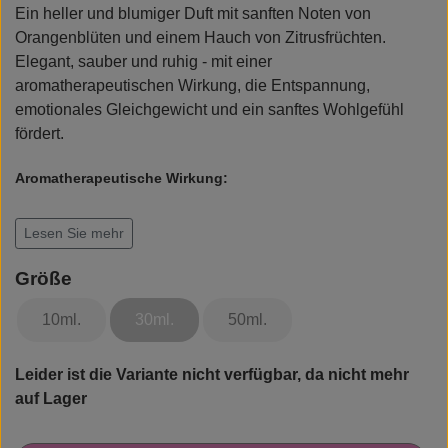
Ein heller und blumiger Duft mit sanften Noten von
Rudolph Care
Orangenblüten und einem Hauch von Zitrusfrüchten.
Elegant, sauber und ruhig - mit einer
aromatherapeutischen Wirkung, die Entspannung,
emotionales Gleichgewicht und ein sanftes Wohlgefühl
fördert.
Aromatherapeutische Wirkung:
Die Orangenblüte hat eine beruhigende und entspannende
Lesen Sie mehr
Wirkung - sie ist dafür bekannt, dass sie inneren Frieden
bringt und das Nervensystem stärkt. Ein sanfter Duft für Tag
Größe
und Nacht.
10ml.
30ml.
50ml.
Leider ist die Variante nicht verfügbar, da nicht mehr
auf Lager